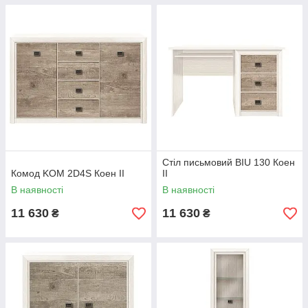
Стіл письмовий BIU 130 Коен
Комод KOM 2D4S Коен II
II
В наявності
В наявності
11 630
11 630
₴
₴