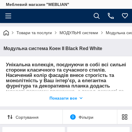
Меблевий магазин "MEBLIAN"
Товари та послуги
МОДУЛЬНІ системи
Модульна сис
Модульна система Коен ІІ Black Red White
Унікальна колекція, поєднуючи в собі всі сильні
сторони класичного та сучасного стилів.
Насичений колір фасадів внесе строгість та
монолітність у Ваш інтер’єр, а елегантна
фурнітура та декоративна планка додасть
мякості першому враженню, а такод легкості та
безтурботності. Також хочеться виділити таку
Показати все
важливу особливість колекції, як наявність
великої кількості модулів, завдяки чому Ви з
легкістю створете інтер’єр своєї мрії.
Сортування
0
Фільтри