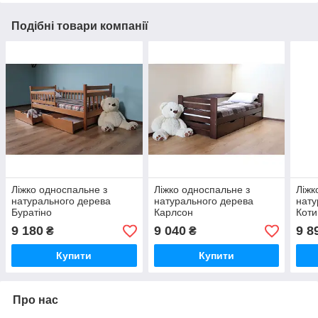
Подібні товари компанії
Ліжко односпальне з
Ліжко односпальне з
Ліжк
натурального дерева
натурального дерева
нату
Буратіно
Карлсон
Коти
9 180
9 040
9 8
₴
₴
Купити
Купити
Про нас