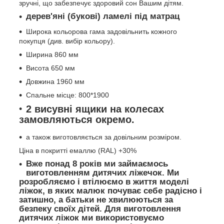
зручні, що забезпечує здоровий сон Вашим дітям.
дерев'яні (букові) ламелі під матрац
Широка кольорова гама задовільнить кожного
покупця (див. вибір кольору).
Ширина 860 мм
Висота 650 мм
Довжина 1960 мм
Спальне місце: 800*1900
2 висувні ящики на колесах
замовляються окремо.
а також виготовляється за довільним розміром.
Ціна в покритті емаллю (RAL) +30%
Вже понад 8 років ми займаємось
виготовленням дитячих ліжечок. Ми
розробляємо і втілюємо в життя моделі
ліжок, в яких малюк почуває себе радісно і
затишно, а батьки не хвилюються за
безпеку своїх дітей. Для виготовлення
дитячих ліжок ми використовуємо