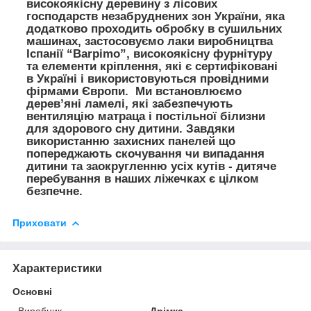
високоякісну деревину з лісових
господарств незабруднених зон України, яка
додатково проходить обробку в сушильних
машинах, застосовуємо лаки виробництва
Іспанії “Barpimo”, високоякісну фурнітуру
та елементи кріплення, які є сертифіковані
в Україні і використовуються провідними
фірмами Європи. Ми встановлюємо
дерев’яні ламелі, які забезпечують
вентиляцію матраца і постільної білизни
для здорового сну дитини. Завдяки
використанню захисних панелей що
попереджають скочування чи випадання
дитини та заокругленню усіх кутів - дитяче
перебування в наших ліжечках є цілком
безпечне.
Приховати
Характеристики
Основні
Виробник
Дрімка