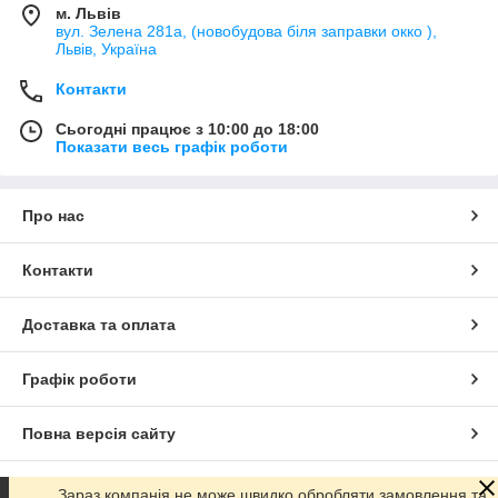
м. Львів
вул. Зелена 281а, (новобудова біля заправки окко ),
Львів, Україна
Контакти
Сьогодні працює з 10:00 до 18:00
Показати весь графік роботи
Про нас
Контакти
Доставка та оплата
Графік роботи
Повна версія сайту
Сайт створено на маркетплейсі
Prom.ua
Зараз компанія не може швидко обробляти замовлення та