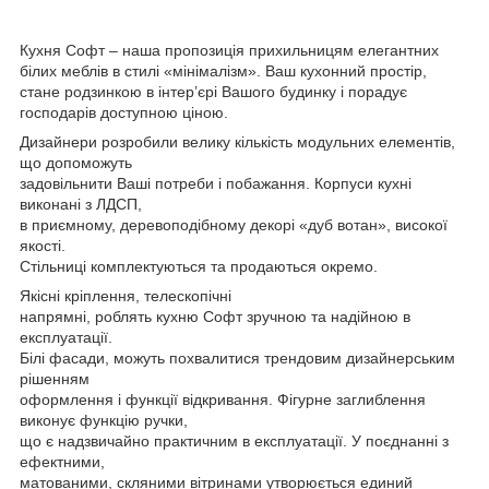
Кухня Софт – наша пропозиція прихильницям елегантних
білих меблів в стилі «мінімалізм». Ваш кухонний простір,
стане родзинкою в інтер’єрі Вашого будинку і порадує
господарів доступною ціною.
Дизайнери розробили велику кількість модульних елементів,
що допоможуть
задовільнити Ваші потреби і побажання. Корпуси кухні
виконані з ЛДСП,
в приємному, деревоподібному декорі «дуб вотан», високої
якості.
Стільниці комплектуються та продаються окремо.
Якісні кріплення, телескопічні
напрямні, роблять кухню Софт зручною та надійною в
експлуатації.
Білі фасади, можуть похвалитися трендовим дизайнерським
рішенням
оформлення і функції відкривання. Фігурне заглиблення
виконує функцію ручки,
що є надзвичайно практичним в експлуатації. У поєднанні з
ефектними,
матованими, скляними вітринами утворюється единий