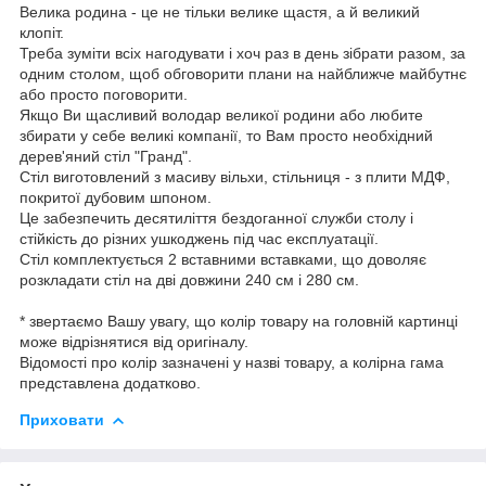
Велика родина - це не тільки велике щастя, а й великий
клопіт.
Треба зуміти всіх нагодувати і хоч раз в день зібрати разом, за
одним столом, щоб обговорити плани на найближче майбутнє
або просто поговорити.
Якщо Ви щасливий володар великої родини або любите
збирати у себе великі компанії, то Вам просто необхідний
дерев'яний стіл "Гранд".
Стіл виготовлений з масиву вільхи, стільниця - з плити МДФ,
покритої дубовим шпоном.
Це забезпечить десятиліття бездоганної служби столу і
стійкість до різних ушкоджень під час експлуатації.
Стіл комплектується 2 вставними вставками, що доволяє
розкладати стіл на дві довжини 240 см і 280 см.
* звертаємо Вашу увагу, що колір товару на головній картинці
може відрізнятися від оригіналу.
Відомості про колір зазначені у назві товару, а колірна гама
представлена додатково.
Приховати