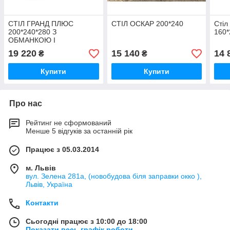
СТІЛ ГРАНД ПЛЮС
СТІЛ OСКАР 200*240
Стіл
200*240*280 З
160*
ОБМАНКОЮ І
КОСИЧКОЮ
19 220
15 140
14 
₴
₴
Купити
Купити
Про нас
Рейтинг не сформований
Менше 5 відгуків за останній рік
Працює з 05.03.2014
м. Львів
вул. Зелена 281а, (новобудова біля заправки окко ),
Львів, Україна
Контакти
Сьогодні працює з 10:00 до 18:00
Показати весь графік роботи