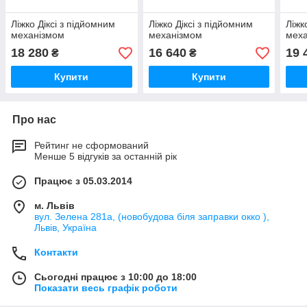
Ліжко Діксі з підйомним
Ліжко Діксі з підйомним
Ліжк
механізмом
механізмом
мех
18 280
16 640
19 
₴
₴
Купити
Купити
Про нас
Рейтинг не сформований
Менше 5 відгуків за останній рік
Працює з 05.03.2014
м. Львів
вул. Зелена 281а, (новобудова біля заправки окко ),
Львів, Україна
Контакти
Сьогодні працює з 10:00 до 18:00
Показати весь графік роботи