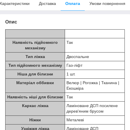
Характеристики
Доставка
Оплата
Умови повернення
Опис
Наявність підйомного
Так
механізму
Тип ліжка
Двоспальне
Тип підйомного механізму
Газ-ліфт
Ніша для білизни
1 шт.
Матеріал оббивки
Велюр | Рогожка | Тканина |
Екошкіра
Наявність ніші для білизни
Так
Каркас ліжка
Ламіноване ДСП посилене
дерев'яним брусом
Ніжки
Металеві
Узніжжя ліжка
Ламіноване ДСП