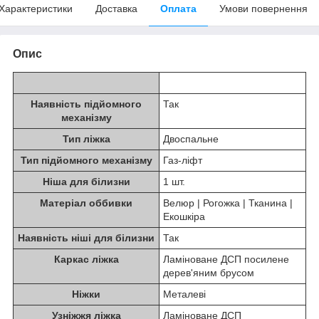
Характеристики
Доставка
Оплата
Умови повернення
Опис
Наявність підйомного
Так
механізму
Тип ліжка
Двоспальне
Тип підйомного механізму
Газ-ліфт
Ніша для білизни
1 шт.
Матеріал оббивки
Велюр | Рогожка | Тканина |
Екошкіра
Наявність ніші для білизни
Так
Каркас ліжка
Ламіноване ДСП посилене
дерев'яним брусом
Ніжки
Металеві
Узніжжя ліжка
Ламіноване ДСП