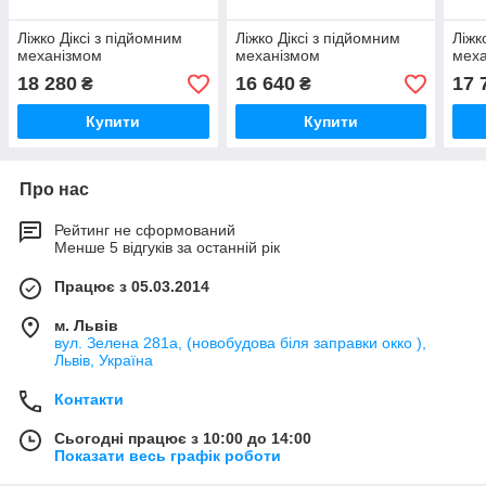
Ліжко Діксі з підйомним
Ліжко Діксі з підйомним
Ліжк
механізмом
механізмом
мех
18 280
16 640
17 
₴
₴
Купити
Купити
Про нас
Рейтинг не сформований
Менше 5 відгуків за останній рік
Працює з 05.03.2014
м. Львів
вул. Зелена 281а, (новобудова біля заправки окко ),
Львів, Україна
Контакти
Сьогодні працює з 10:00 до 14:00
Показати весь графік роботи