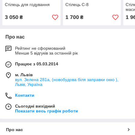
Стілець для годування
Стілець С-8
Стіл
мас
3 050
1 700
1 9
₴
₴
Про нас
Рейтинг не сформований
Менше 5 відгуків за останній рік
Працює з 05.03.2014
м. Львів
вул. Зелена 281а, (новобудова біля заправки окко ),
Львів, Україна
Контакти
Сьогодні вихідний
Показати весь графік роботи
Про нас