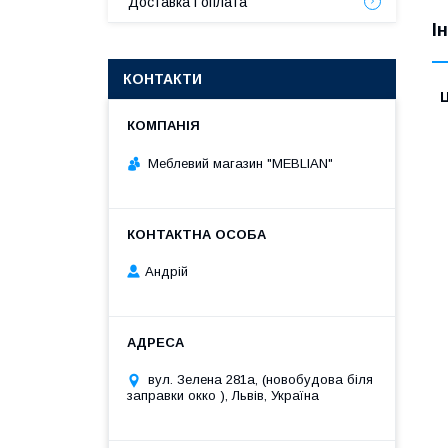
Доставка і оплата
І
КОНТАКТИ
Ц
Меблевий магазин "MEBLIAN"
Андрій
вул. Зелена 281а, (новобудова біля
заправки окко ), Львів, Україна