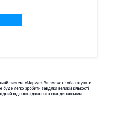
льній системі «Маркус» Ви зможете облаштувати
е буде легко зробити завдяки великій кількості
лодний відтінок «джанні» з скандинавським