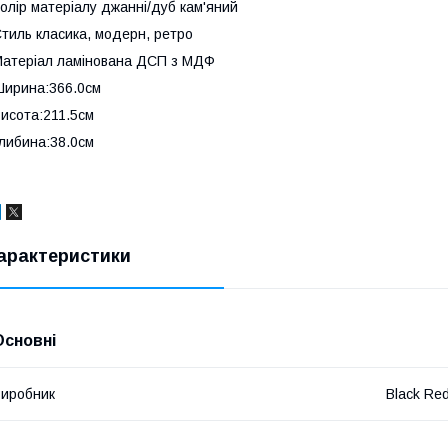
олір матеріалу джанні/дуб кам'яний
тиль класика, модерн, ретро
атеріал ламінована ДСП з МДФ
ирина:366.0см
исота:211.5см
либина:38.0см
арактеристики
Основні
иробник
Black Re