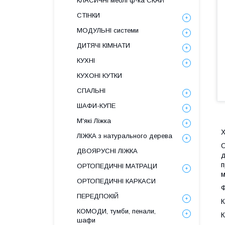
КЛАСИЧНІ меблі ф-ка СКАЙ
СТІНКИ
МОДУЛЬНІ системи
ДИТЯЧІ КІМНАТИ
КУХНІ
КУХОНІ КУТКИ
СПАЛЬНІ
ШАФИ-КУПЕ
М'які Ліжка
Х
ЛІЖКА з натурального дерева
О
ДВОЯРУСНІ ЛІЖКА
д
п
ОРТОПЕДИЧНІ МАТРАЦИ
м
ОРТОПЕДИЧНІ КАРКАСИ
Ф
ПЕРЕДПОКІЙ
К
КОМОДИ, тумби, пенали,
К
шафи