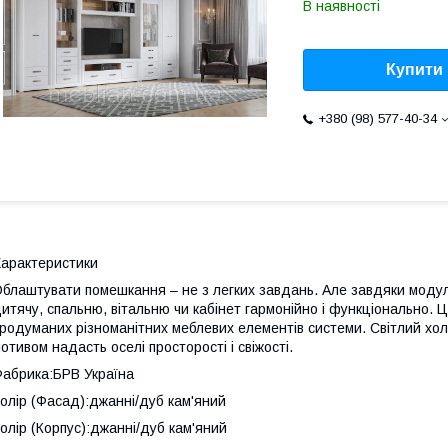
В наявності
Купити
+380 (98) 577-40-34
арактеристики
блаштувати помешкання – не з легких завдань. Але завдяки моду
итячу, спальню, вітальню чи кабінет гармонійно і функціонально. Ц
родуманих різноманітних меблевих елементів системи. Світлий хо
отивом надасть оселі просторості і свіжості.
абрика:БРВ Україна
олір (Фасад):джанні/дуб кам'яний
олір (Корпус):джанні/дуб кам'яний