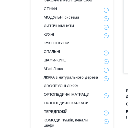
КЛАСИЧНІ меблі ф-ка СКАЙ
СТІНКИ
МОДУЛЬНІ системи
ДИТЯЧІ КІМНАТИ
КУХНІ
КУХОНІ КУТКИ
СПАЛЬНІ
ШАФИ-КУПЕ
М'які Ліжка
ЛІЖКА з натурального дерева
ДВОЯРУСНІ ЛІЖКА
ОРТОПЕДИЧНІ МАТРАЦИ
д
ОРТОПЕДИЧНІ КАРКАСИ
ПЕРЕДПОКІЙ
КОМОДИ, тумби, пенали,
шафи