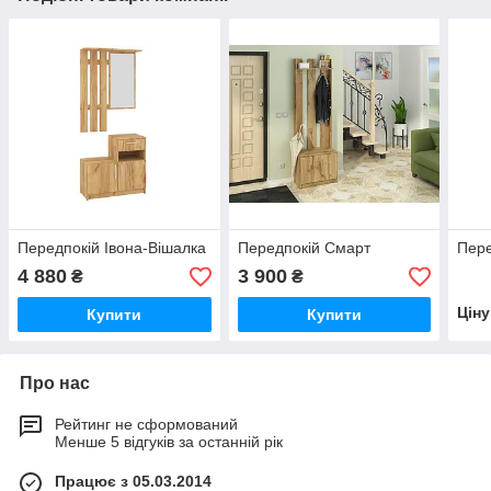
Передпокій Івона-Вішалка
Передпокій Смарт
Пере
4 880
3 900
₴
₴
Цін
Купити
Купити
Про нас
Рейтинг не сформований
Менше 5 відгуків за останній рік
Працює з 05.03.2014