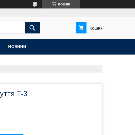
Кошик
Кошик
НОВИНИ
уття Т-3