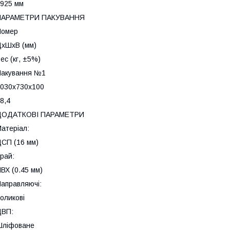
925 мм
ПАРАМЕТРИ ПАКУВАННЯ
Номер
хШхВ (мм)
ес (кг, ±5%)
Пакування №1
030х730х100
8,4
ДОДАТКОВІ ПАРАМЕТРИ
атеріал:
СП (16 мм)
рай:
ВХ (0.45 мм)
аправляючі:
оликові
ДВП:
Шліфоване