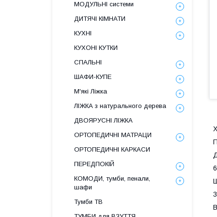
МОДУЛЬНІ системи
ДИТЯЧІ КІМНАТИ
КУХНІ
КУХОНІ КУТКИ
СПАЛЬНІ
ШАФИ-КУПЕ
М'які Ліжка
ЛІЖКА з натурального дерева
ДВОЯРУСНІ ЛІЖКА
Х
ОРТОПЕДИЧНІ МАТРАЦИ
ОРТОПЕДИЧНІ КАРКАСИ
Д
ПЕРЕДПОКІЙ
6
КОМОДИ, тумби, пенали,
шафи
3
Тумби ТВ
В
ТУМБИ для ВЗУТТЯ