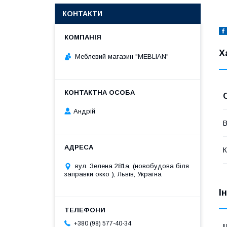
КОНТАКТИ
Х
Меблевий магазин "MEBLIAN"
Андрій
В
К
вул. Зелена 281а, (новобудова біля
заправки окко ), Львів, Україна
І
+380 (98) 577-40-34
Ц