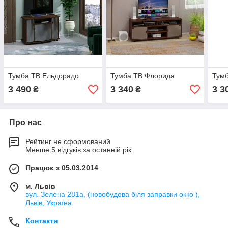
Тумба ТВ Ельдорадо
Тумба ТВ Флорида
Тумб
3 490
3 340
3 3
₴
₴
Про нас
Рейтинг не сформований
Менше 5 відгуків за останній рік
Працює з 05.03.2014
м. Львів
вул. Зелена 281а, (новобудова біля заправки окко ),
Львів, Україна
Контакти