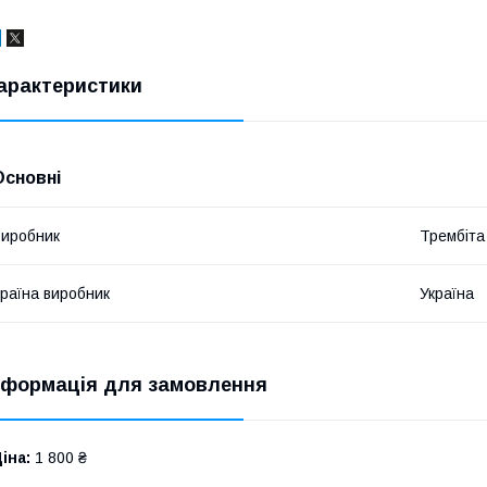
арактеристики
Основні
иробник
Трембіта
раїна виробник
Україна
нформація для замовлення
іна:
1 800 ₴