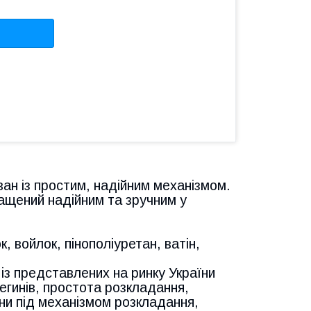
ан із простим, надійним механізмом.
нащений надійним та зручним у
 войлок, пінополіуретан, ватін,
із представлених на ринку України
регинів, простота розкладання,
зни під механізмом розкладання,