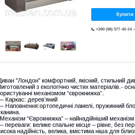
Купити
+380 (98) 577-40-34
Диван "Лондон" комфортний, якісний, стильний див
Виготовлений з екологічно чистих матеріалів.- ос
користуванні механізмом “єврокнижка”.
― Каркас: дерев’яний
― Наповнення:ортопедичні ламелі, пружинний блок,
тканина.
-Механізм “Єврокнижка” – найнадійніший механізм 
― переваги: велике спальне місце – рівне, без пе
висока надійність, велика, вмістима ніша для біли