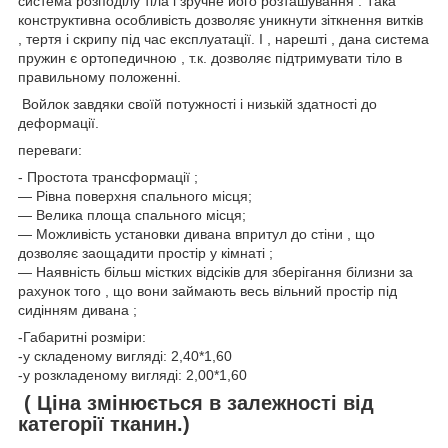
система розподілу тіла і зручне його розташування . Така
конструктивна особливість дозволяє уникнути зіткнення витків
, тертя і скрипу під час експлуатації. І , нарешті , дана система
пружин є ортопедичною , т.к. дозволяє підтримувати тіло в
правильному положенні.
Войлок завдяки своїй потужності і низькій здатності до
деформації.
переваги:
- Простота трансформації ;
― Рівна поверхня спального місця;
― Велика площа спального місця;
― Можливість установки дивана впритул до стіни , що
дозволяє заощадити простір у кімнаті ;
― Наявність більш містких відсіків для зберігання білизни за
рахунок того , що вони займають весь вільний простір під
сидінням дивана ;
-Габаритні розміри:
-у складеному вигляді: 2,40*1,60
-у розкладеному вигляді: 2,00*1,60
( Ціна змінюється в залежності від
категорії тканин.)