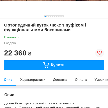
Ортопедичний куток Люкс з пуфіком і
функціональними боковинами
В наявності
Роздріб
22 360
₴
Купити
Опис
Характеристики
Доставка
Оплата
Умови п
Опис
Диван Люкс це яскравий зразок класичного
дизайну. Ортопедичний кутовий диван простий, сучасний та