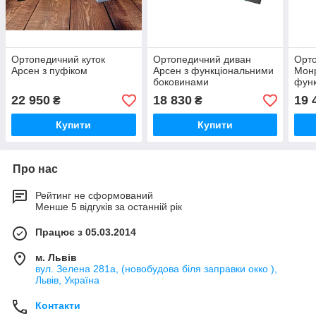
Ортопедичний куток
Ортопедичний диван
Орт
Арсен з пуфіком
Арсен з функціональними
Мон
боковинами
фун
бок
22 950
18 830
19 
₴
₴
Купити
Купити
Про нас
Рейтинг не сформований
Менше 5 відгуків за останній рік
Працює з 05.03.2014
м. Львів
вул. Зелена 281а, (новобудова біля заправки окко ),
Львів, Україна
Контакти