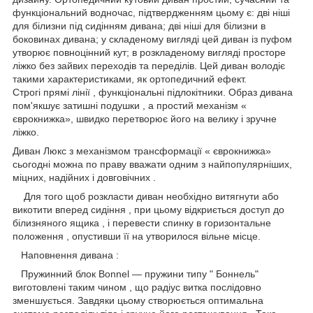
функціональний водночас, підтвердженням цьому є: дві ніші
для білизни під сидінням дивана; дві ніші для білизни в
боковинах дивана; у складеному вигляді цей диван із пуфом
утворює повноцінний кут; в розкладеному вигляді просторе
ліжко без зайвих переходів та переділів. Цей диван володіє
такими характеристиками, як ортопедичний ефект.
Строгі прямі лінії , функціональні підлокітники. Образ дивана
пом'якшує затишні подушки , а простий механізм «
єврокнижка», швидко перетворює його на велику і зручне
ліжко.
Диван Люкс з механізмом трансформації « єврокнижка»
сьогодні можна по праву вважати одним з найпопулярніших,
міцних, надійних і довговічних .
Для того щоб розкласти диван необхідно витягнути або
викотити вперед сидіння , при цьому відкриється доступ до
білизняного ящика , і перевести спинку в горизонтальне
положення , опустивши її на утворилося вільне місце.
Наповнення дивана :
Пружинний блок Bonnel ― пружини типу " Боннель"
виготовлені таким чином , що радіус витка послідовно
зменшується. Завдяки цьому створюється оптимальна