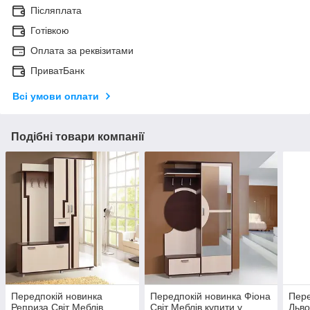
Післяплата
Готівкою
Оплата за реквізитами
ПриватБанк
Всі умови оплати
Подібні товари компанії
Передпокій новинка
Передпокій новинка Фіона
Пере
Реприза Світ Меблів
Світ Меблів купити у
Льво