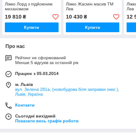
Ліжко Лорд з підйомним
Ліжко Жасмін масив ТМ
Ліжк
механізмом
Лев
Лев
19 810
10 430
12 
₴
₴
Купити
Купити
Про нас
Рейтинг не сформований
Менше 5 відгуків за останній рік
Працює з 05.03.2014
м. Львів
вул. Зелена 281а, (новобудова біля заправки окко ),
Львів, Україна
Контакти
Сьогодні вихідний
Показати весь графік роботи