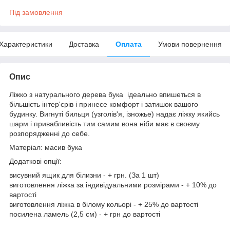
Під замовлення
Характеристики
Доставка
Оплата
Умови повернення
Опис
Ліжко з натурального дерева бука ідеально впишеться в
більшість інтер'єрів і принесе комфорт і затишок вашого
будинку. Вигнуті бильця (узголів'я, ізножье) надає ліжку якийсь
шарм і привабливість тим самим вона ніби має в своєму
розпорядженні до себе.
Матеріал: масив бука
Додаткові опції:
висувний ящик для білизни - + грн. (За 1 шт)
виготовлення ліжка за індивідуальними розмірами - + 10% до
вартості
виготовлення ліжка в білому кольорі - + 25% до вартості
посилена ламель (2,5 см) - + грн до вартості