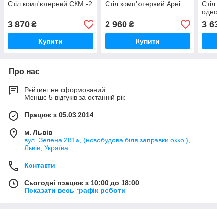
Стіл комп'ютерний СКМ -2
Стіл комп’ютерний Арні
Стіл
одн
3 870
2 960
3 6
₴
₴
Купити
Купити
Про нас
Рейтинг не сформований
Менше 5 відгуків за останній рік
Працює з 05.03.2014
м. Львів
вул. Зелена 281а, (новобудова біля заправки окко ),
Львів, Україна
Контакти
Сьогодні працює з 10:00 до 18:00
Показати весь графік роботи