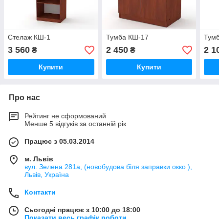
Стелаж КШ-1
Тумба КШ-17
Тум
3 560
2 450
2 1
₴
₴
Купити
Купити
Про нас
Рейтинг не сформований
Менше 5 відгуків за останній рік
Працює з 05.03.2014
м. Львів
вул. Зелена 281а, (новобудова біля заправки окко ),
Львів, Україна
Контакти
Сьогодні працює з 10:00 до 18:00
Показати весь графік роботи