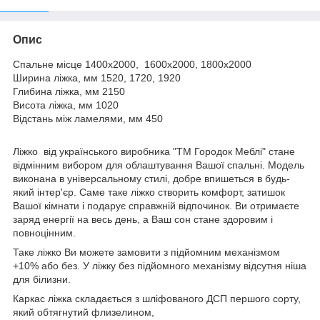
Опис
Спальне місце 1400х2000, 1600х2000, 1800х2000
Ширина ліжка, мм 1520, 1720, 1920
Глибина ліжка, мм 2150
Висота ліжка, мм 1020
Відстань між ламелями, мм 450
Ліжко від українського виробника "ТМ Городок Меблі" стане
відмінним вибором для облаштування Вашої спальні. Модель
виконана в універсальному стилі, добре впишеться в будь-
який інтер'єр. Саме таке ліжко створить комфорт, затишок
Вашої кімнати і подарує справжній відпочинок. Ви отримаєте
заряд енергії на весь день, а Ваш сон стане здоровим і
повноцінним.
Таке ліжко Ви можете замовити з підйомним механізмом
+10% або без. У ліжку без підйомного механізму відсутня ніша
для білизни.
Каркас ліжка складається з шліфованого ДСП першого сорту,
який обтягнутий флизелином,