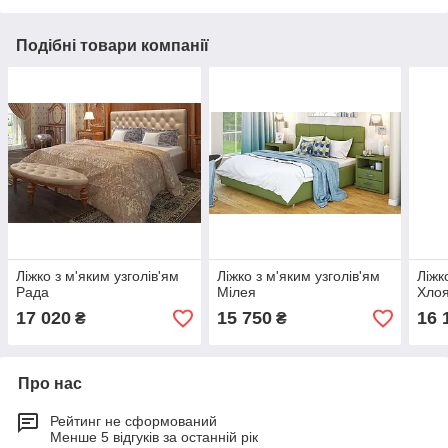
Подібні товари компанії
Ліжко з м'яким узголів'ям
Ліжко з м'яким узголів'ям
Ліжк
Рада
Мілея
Хло
17 020
15 750
16 
₴
₴
Про нас
Рейтинг не сформований
Менше 5 відгуків за останній рік