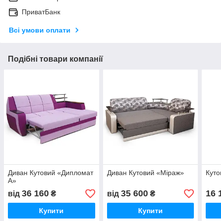
ПриватБанк
Всі умови оплати
Подібні товари компанії
Диван Кутовий «Дипломат
Диван Кутовий «Міраж»
Куто
А»
36 160
35 600
16 
від
₴
від
₴
Купити
Купити