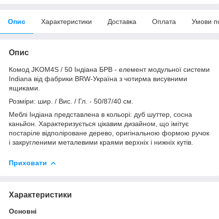
Опис
Характеристики
Доставка
Оплата
Умови п
Опис
Комод JKOM4S / 50 Індіана БРВ - елемент модульної системи
Indiana від фабрики BRW-Україна з чотирма висувними
ящиками.
Розміри: шир. / Вис. / Гл. - 50/87/40 см.
Меблі Індіана представлена в кольорі: дуб шуттер, сосна
каньйон. Характеризується цікавим дизайном, що імітує
постаріле відполіроване дерево, оригінальною формою ручок
і закругленими металевими краями верхніх і нижніх кутів.
Приховати
Характеристики
Основні