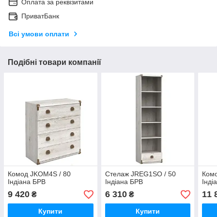
Оплата за реквізитами
ПриватБанк
Всі умови оплати
Подібні товари компанії
Комод JKOM4S / 80
Стелаж JREG1SO / 50
Ком
Індіана БРВ
Індіана БРВ
Інді
9 420
6 310
11 
₴
₴
Купити
Купити