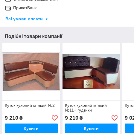
ПриватБанк
Всі умови оплати
Подібні товари компанії
Куток кухоний м`який №2
Куток кухоний м`який
Куто
№11+ гудзики
9 210
9 210
9 0
₴
₴
Купити
Купити