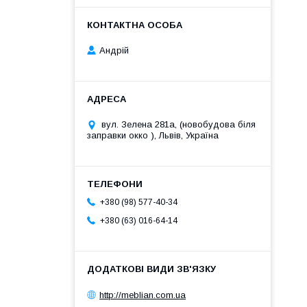
Андрій
вул. Зелена 281а, (новобудова біля
заправки окко ), Львів, Україна
+380 (98) 577-40-34
+380 (63) 016-64-14
http://meblian.com.ua