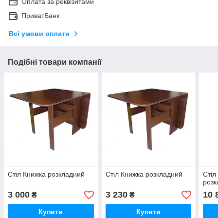
Оплата за реквізитами
ПриватБанк
Всі умови оплати
Подібні товари компанії
Стіл Книжка розкладний
Стіл Книжка розкладний
Стіл
роз
3 000
3 230
10 
₴
₴
Купити
Купити