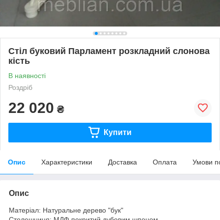
Стіл буковий Парламент розкладний слонова
кість
В наявності
Роздріб
22 020
₴
Купити
Опис
Характеристики
Доставка
Оплата
Умови п
Опис
Матеріал: Натуральне дерево "бук"
Столешниця: МДФ покритий дубовим шпоном