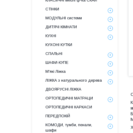
КЛАСИЧНІ меблі ф-ка СКАЙ
СТІНКИ
МОДУЛЬНІ системи
ДИТЯЧІ КІМНАТИ
КУХНІ
КУХОНІ КУТКИ
СПАЛЬНІ
ШАФИ-КУПЕ
М'які Ліжка
ЛІЖКА з натурального дерева
ДВОЯРУСНІ ЛІЖКА
ОРТОПЕДИЧНІ МАТРАЦИ
К
ОРТОПЕДИЧНІ КАРКАСИ
м
Б
ПЕРЕДПОКІЙ
М
КОМОДИ, тумби, пенали,
шафи