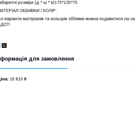
абаритні розміри (д * ш * в)175*135*75
АТЕРІАЛ ОББИВКИ / КОЛІР:
сі варіанти матеріалів та кольорів оббивки можна подивитися на с
ЛДСП
нформація для замовлення
іна:
16 810 ₴