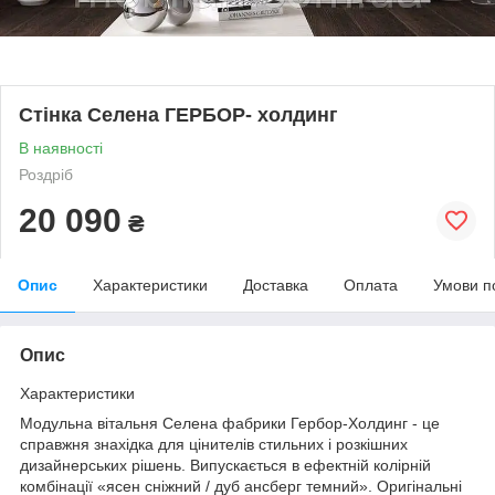
Стінка Селена ГЕРБОР- холдинг
В наявності
Роздріб
20 090
₴
Опис
Характеристики
Доставка
Оплата
Умови п
Опис
Характеристики
Модульна вітальня Селена фабрики Гербор-Холдинг - це
справжня знахідка для цінителів стильних і розкішних
дизайнерських рішень. Випускається в ефектній колірній
комбінації «ясен сніжний / дуб ансберг темний». Оригінальні