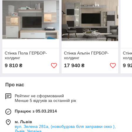
Стінка Пола ГЕРБОР-
Стінка Альпін ГЕРБОР-
Стін
холдинг
холдинг
холд
9 810
17 940
9 9
₴
₴
Про нас
Рейтинг не сформований
Менше 5 відгуків за останній рік
Працює з 05.03.2014
м. Львів
вул. Зелена 281а, (новобудова біля заправки окко ),
Львів, Україна