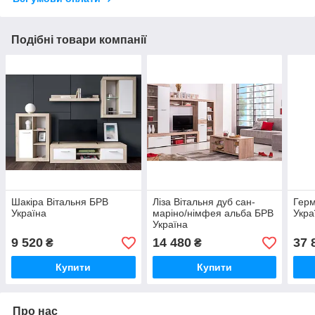
Подібні товари компанії
Шакіра Вітальня БРВ
Ліза Вітальня дуб сан-
Герм
Україна
маріно/німфея альба БРВ
Укра
Україна
9 520
14 480
37 
₴
₴
Купити
Купити
Про нас