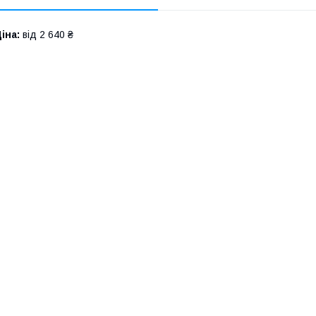
іна:
від 2 640 ₴