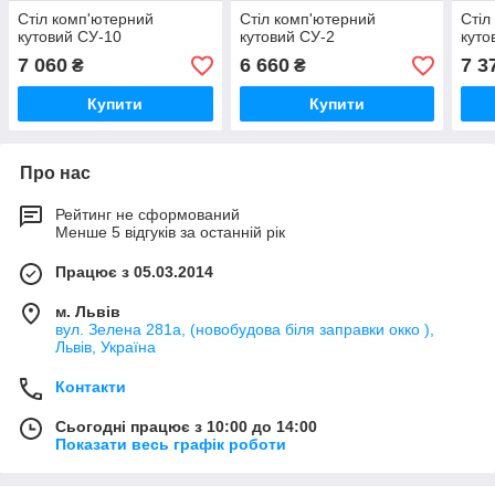
Стіл комп'ютерний
Стіл комп'ютерний
Стіл
кутовий СУ-10
кутовий СУ-2
куто
7 060
6 660
7 3
₴
₴
Купити
Купити
Про нас
Рейтинг не сформований
Менше 5 відгуків за останній рік
Працює з 05.03.2014
м. Львів
вул. Зелена 281а, (новобудова біля заправки окко ),
Львів, Україна
Контакти
Сьогодні працює з 10:00 до 14:00
Показати весь графік роботи