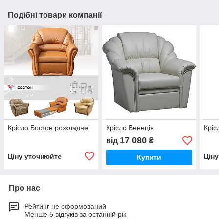
Подібні товари компанії
Крісло Бостон розкладне
Крісло Венеція
Кріс
17 080
від
₴
Ціну уточнюйте
Цін
Купити
Про нас
Рейтинг не сформований
Менше 5 відгуків за останній рік