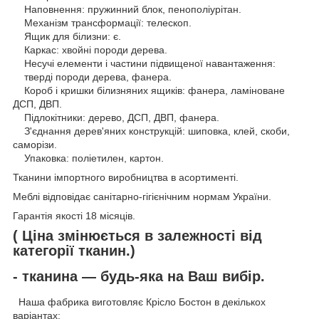
Наповнення: пружинний блок, пенополіурітан.
Механізм трансформації: телескоп.
Ящик для білизни: є.
Каркас: хвойні породи дерева.
Несучі елементи і частини підвищеної навантаження:
тверді породи дерева, фанера.
Короб і кришки білизняних ящиків: фанера, ламіноване
ДСП, ДВП.
Підлокітники: дерево, ДСП, ДВП, фанера.
З'єднання дерев'яних конструкцій: шиповка, клей, скоби,
саморізи.
Упаковка: поліетилен, картон.
Тканини імпортного виробництва в асортименті.
Меблі відповідає санітарно-гігієнічним нормам України.
Гарантія якості 18 місяців.
( Ціна змінюється в залежності від
категорії тканин.)
- тканина — будь-яка на Ваш вибір.
Наша фабрика виготовляє Крісло Бостон в декількох
варіантах: