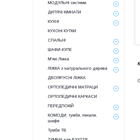
МОДУЛЬНІ системи
ДИТЯЧІ КІМНАТИ
КУХНІ
КУХОНІ КУТКИ
СПАЛЬНІ
ШАФИ-КУПЕ
М'які Ліжка
К
ЛІЖКА з натурального дерева
ДВОЯРУСНІ ЛІЖКА
О
ОРТОПЕДИЧНІ МАТРАЦИ
С
ОРТОПЕДИЧНІ КАРКАСИ
Н
ПЕРЕДПОКІЙ
М
Я
КОМОДИ, тумби, пенали,
К
шафи
Н
Тумби ТВ
т
К
ТУМБИ для ВЗУТТЯ