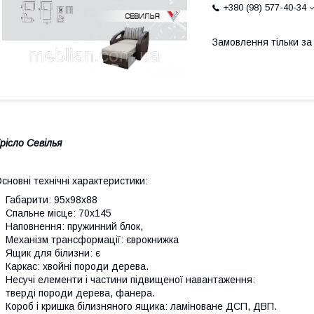
+380 (98) 577-40-34
Замовлення тільки з
рісло Севілья
сновні технічні характеристики:
Габарити: 95х98х88
пальне місце: 70х145
аповнення: пружинний блок,
еханізм трансформації: єврокнижка
щик для білизни: є
аркас: хвойні породи дерева.
есучі елементи і частини підвищеної навантаження:
верді породи дерева, фанера.
ороб і кришка білизняного ящика: ламіноване ДСП, ДВП.