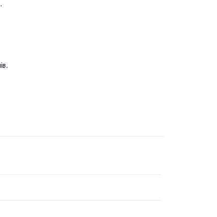
.
ів.