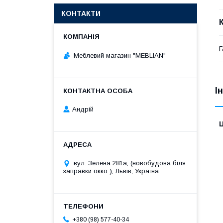
КОНТАКТИ
Г
Меблевий магазин "MEBLIAN"
І
Андрій
Ц
вул. Зелена 281а, (новобудова біля
заправки окко ), Львів, Україна
+380 (98) 577-40-34