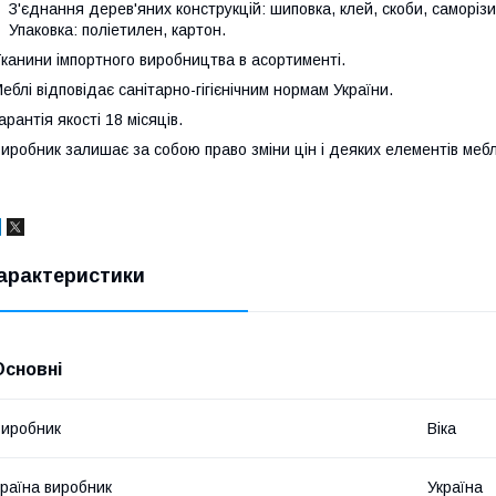
'єднання дерев'яних конструкцій: шиповка, клей, скоби, саморізи
паковка: поліетилен, картон.
канини імпортного виробництва в асортименті.
еблі відповідає санітарно-гігієнічним нормам України.
арантія якості 18 місяців.
иробник залишає за собою право зміни цін і деяких елементів мебл
арактеристики
Основні
иробник
Віка
раїна виробник
Україна