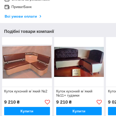
ПриватБанк
Всі умови оплати
Подібні товари компанії
Куток кухоний м`який №2
Куток кухоний м`який
Куто
№11+ гудзики
9 210
9 210
9 0
₴
₴
Купити
Купити